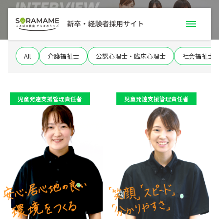
INTERVIEW
職員インタビュー
All
介護福祉士
公認心理士・臨床心理士
社会福祉士
募集要項一覧
職種別お仕事内容
職員インタビュー
児童発達支援管理責任者
児童発達支援管理責任者
手当・サポート
研修制度
よくあるご質問
採用トピック
新卒採用案内
採用エントリー