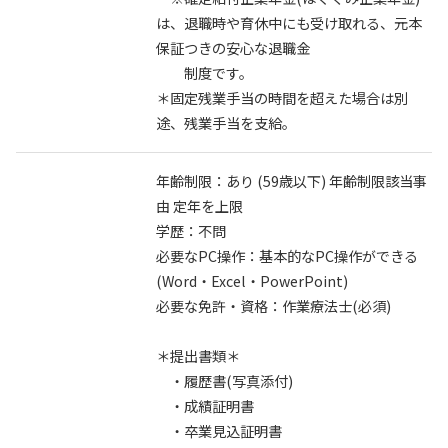
は、退職時や育休中にも受け取れる、元本
保証つきの安心な退職金
制度です。
＊固定残業手当の時間を超えた場合は別
途、残業手当を支給。
年齢制限：あり (59歳以下) 年齢制限該当事
由 定年を上限
学歴：不問
必要なPC操作：基本的なPC操作ができる
(Word・Excel・PowerPoint)
必要な免許・資格：作業療法士(必須)
＊提出書類＊
・履歴書(写真添付)
・成績証明書
・卒業見込証明書