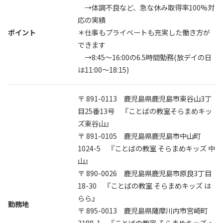
オンライン説明会
→体調不良など、急な休み取得率100%対
応の実績
オンライン説明会へのエントリーはこちら
ポイント
＊仕事もプライベートも充実した働き方が
できます
→8:45〜16:00の6.5時間勤務(放デイの日
は11:00～18:15)
〒 891-0113 鹿児島県鹿児島市東谷山3丁
目25番13号 『ことばの教室そらまめキッ
ズ東谷山』
〒 891-0105 鹿児島県鹿児島市中山町
1024-5 『ことばの教室 そらまめキッズ 中
山』
〒 890-0026 鹿児島県鹿児島市原良3丁目
18-30 『ことばの教室 そらまめキッズ は
らら』
勤務地
〒 895-0013 鹿児島県薩摩川内市宮崎町