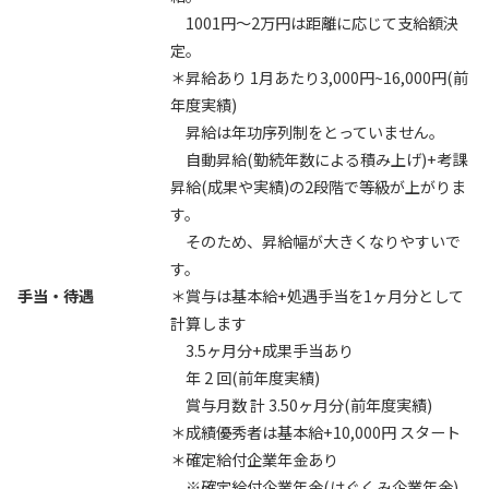
1001円〜2万円は距離に応じて支給額決
定。
＊昇給あり 1月あたり3,000円~16,000円(前
年度実績)
昇給は年功序列制をとっていません。
自動昇給(勤続年数による積み上げ)+考課
昇給(成果や実績)の2段階で等級が上がりま
す。
そのため、昇給幅が大きくなりやすいで
す。
手当・待遇
＊賞与は基本給+処遇手当を1ヶ月分として
計算します
3.5ヶ月分+成果手当あり
年 2 回(前年度実績)
賞与月数 計 3.50ヶ月分(前年度実績)
＊成績優秀者は基本給+10,000円 スタート
＊確定給付企業年金あり
※確定給付企業年金(はぐくみ企業年金)