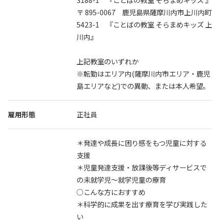
3188-1 『ことばの教室 そらまめキッズ 』
〒 895-0067 鹿児島県薩摩川内市上川内町
5423-1 『ことばの教室 そらまめキッズ 上
川内』
上記教室のいずれか
※転勤はエリア内(薩摩川内市エリア・鹿児
島エリアなど)での異動、または本人希望。
雇用形態
正社員
＊発達や成長に困り感をもつ児童に対する
支援
＊児童発達支援・放課後等ディサービスで
の未就学児〜就学児童の療育
○こんな方におすすめ
＊科学的に成果を出す療育を学び実践した
い