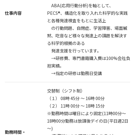
ABA(応用行動分析)を軸として、
仕事内容
PECS®、構造化を取り入れた科学的な実践
と各種発達検査をもとに生活上
の行動問題、自閉症、学習障害、場面緘
黙、吃音など様々な発達上の課題を解決す
る科学的根拠のある
発達支援を行っています。
→研修費、専門書籍購入費は100%会社負
担実績。
→指定の研修は勤務日受講
交替制（シフト制）
（１） 08時 45分 〜 16時 00分
（２） 11時 00分 〜 18時 15分
※勤務時間は曜日により固定(11時00分～
18時00分勤務は放課後デイの日(平日週2日
～)
勤務時間・