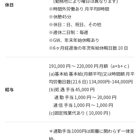
(勤務地により曜日は異なります)
休日
※時間外労働あり 月平均8時間
※休憩45分
※休日：日、祝日、その他
※週休二日制：毎週
※GW、年末年始休暇あり
※6ヶ月経過後の年次有給休暇日数 10 日
191,000 円 〜 220,000 円 月額（a+b+ｃ)
(a)基本給 基本給(月額平均)又は時間額 月平
均労働日数(21.6 日) 134,000円~144,000円
給与
(b)処 遇 手当 45,000 円
通 勤 手当 1,000 円 〜 20,000 円
通 信 手当 1,000 円 〜 1,000 円
(c)固定残業代あり ( 10,000 円 )
＊通勤手当:1000円は距離に関わらず一律支
給。