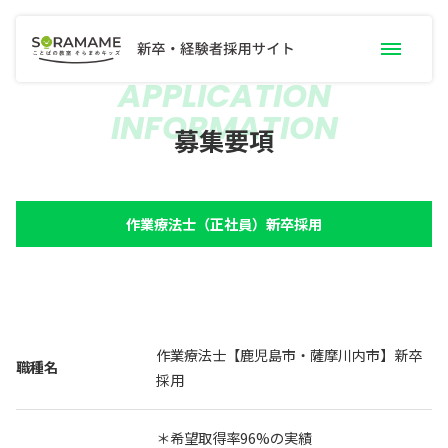
APPLICATION
INFORMATION
募集要項一覧
募集要項
職種別お仕事内容
職員インタビュー
作業療法士（正社員）新卒採用
手当・サポート
研修制度
よくあるご質問
採用トピック
新卒採用案内
作業療法士【鹿児島市・薩摩川内市】新卒
職種名
採用
採用エントリー
＊希望取得率96%の実績