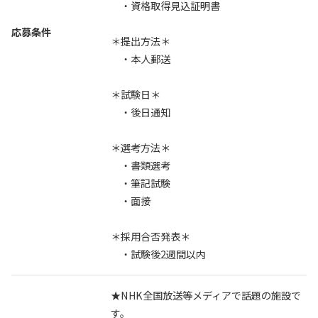
・資格取得見込証明書
応募条件
＊提出方法＊
・本人郵送
＊試験日＊
・後日通知
＊選考方法＊
・書類選考
・筆記試験
・面接
＊採用合否発表＊
・試験後2週間以内
★NHK全国放送等メディアで話題の施設で
す。