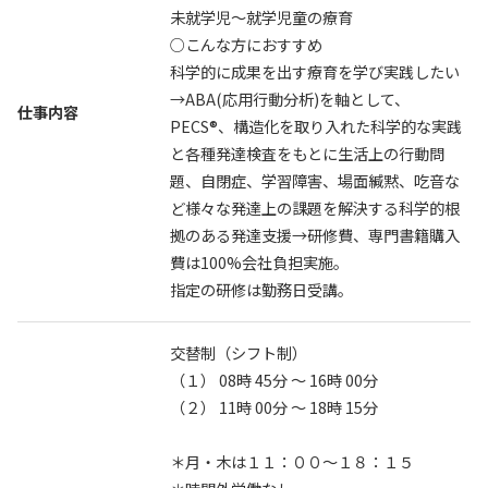
未就学児〜就学児童の療育
○こんな方におすすめ
科学的に成果を出す療育を学び実践したい
→ABA(応用行動分析)を軸として、
仕事内容
PECS®、構造化を取り入れた科学的な実践
と各種発達検査をもとに生活上の行動問
題、自閉症、学習障害、場面緘黙、吃音な
ど様々な発達上の課題を解決する科学的根
拠のある発達支援→研修費、専門書籍購入
費は100%会社負担実施。
指定の研修は勤務日受講。
交替制（シフト制）
（１） 08時 45分 〜 16時 00分
（２） 11時 00分 〜 18時 15分
＊月・木は１１：００〜１８：１５