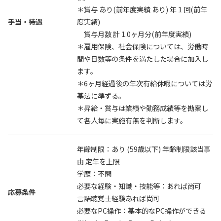
＊賞与 あり(前年度実績 あり) 年 1 回(前年
手当・待遇
度実績)
賞与月数 計 1.0ヶ月分(前年度実績)
＊雇用保険、社会保険については、労働時
間や日数等の条件を満たした場合に加入し
ます。
＊6ヶ月経過後の年次有給休暇については労
基法に準ずる。
＊昇給・賞与は業績や勤務成績等を勘案し
て各人毎に実施有無を判断します。
年齢制限：あり (59歳以下) 年齢制限該当事
由 定年を上限
学歴：不問
必要な経験・知識・技能等：あれば尚可
応募条件
言語聴覚士経験あれば尚可
必要なPC操作：基本的なPC操作ができる