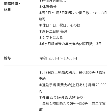
＊時間外労働なし
勤務時間・
＊休憩45分
休日
＊週3日 〜 週5日勤務：労働日数について相
談可
＊休日：日、祝日、その他
＊週休二日制 毎週
＊シフトによる
＊6ヶ月経過後の年次有給休暇日数 3日
給与
時給1,200 円 〜 1,400 円
＊月8日以上勤務の場合、通信600円(月額)
支給
＊通勤手当 実費支給(上限あり) 月額 20,000
円
＊昇給 あり(前年度実績 あり)
金額１時間あたり0円〜350円（前年度実
績）