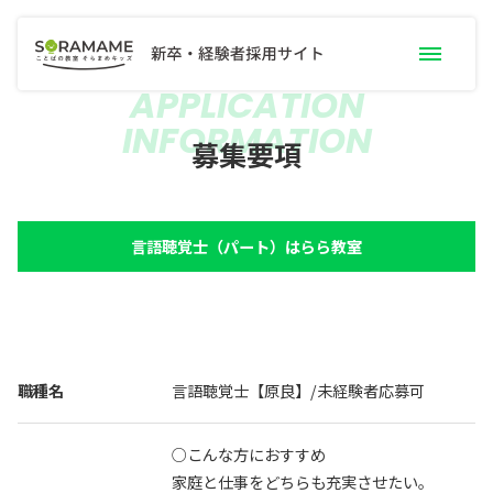
APPLICATION
INFORMATION
募集要項一覧
募集要項
職種別お仕事内容
職員インタビュー
言語聴覚士（パート）はらら教室
手当・サポート
研修制度
よくあるご質問
採用トピック
新卒採用案内
職種名
言語聴覚士【原良】/未経験者応募可
採用エントリー
○こんな方におすすめ
家庭と仕事をどちらも充実させたい。