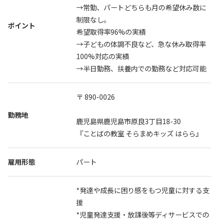
オンライン説明会
→常勤、パートどちらも月の希望休み数に
制限なし。
ポイント
オンライン説明会へのエントリーはこちら
希望取得率96%の実績
→子どもの体調不良など、急な休み取得率
100%対応の実績
→半日勤務、扶養内での勤務など対応可能
〒 890-0026
勤務地
鹿児島県鹿児島市原良3丁目18-30
『ことばの教室 そらまめキッズ はらら』
雇用形態
パート
*発達や成長に困り感をもつ児童に対する支
援
*児童発達支援・放課後等ディサービスでの