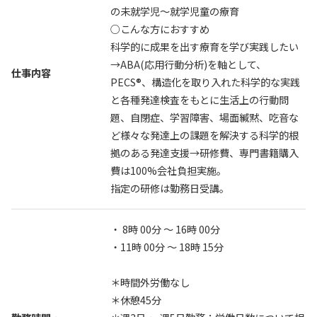
の未就学児〜就学児童の療育
○こんな方におすすめ
科学的に成果を出す療育を学び実践したい
→ABA(応用行動分析)を軸として、
仕事内容
PECS®、構造化を取り入れた科学的な実践
と各種発達検査をもとに生活上の行動問
題、自閉症、学習障害、場面緘黙、吃音な
ど様々な発達上の課題を解決する科学的根
拠のある発達支援→研修費、専門書籍購入
費は100%会社負担実施。
指定の研修は勤務日受講。
・ 8時 00分 〜 16時 00分
・11時 00分 〜 18時 15分
＊時間外労働なし
＊休憩45分