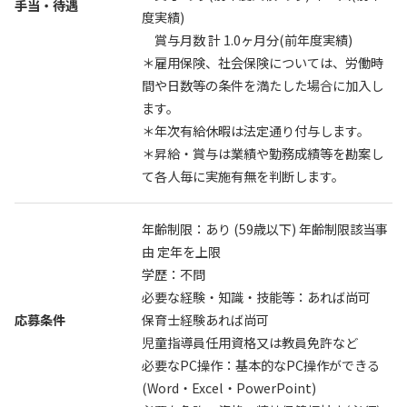
手当・待遇
度実績)
賞与月数 計 1.0ヶ月分(前年度実績)
＊雇用保険、社会保険については、労働時
間や日数等の条件を満たした場合に加入し
ます。
＊年次有給休暇は法定通り付与します。
＊昇給・賞与は業績や勤務成績等を勘案し
て各人毎に実施有無を判断します。
年齢制限：あり (59歳以下) 年齢制限該当事
由 定年を上限
学歴：不問
必要な経験・知識・技能等：あれば尚可
応募条件
保育士経験あれば尚可
児童指導員任用資格又は教員免許など
必要なPC操作：基本的なPC操作ができる
(Word・Excel・PowerPoint)