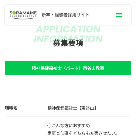
APPLICATION
INFORMATION
募集要項一覧
募集要項
職種別お仕事内容
職員インタビュー
精神保健福祉士（パート）東谷山教室
手当・サポート
研修制度
よくあるご質問
採用トピック
新卒採用案内
職種名
精神保健福祉士【東谷山】
採用エントリー
○こんな方におすすめ
家庭と仕事をどちらも充実させたい。