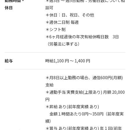
勤務時間・
＊週3日 〜 週5日勤務：労働日数について相
休日
談可
＊休日：日、祝日、その他
＊週休二日制 毎週
＊シフト制
＊6ヶ月経過後の年次有給休暇日数 3日
（労基法に準ずる）
給与
時給1,100 円 〜 1,400 円
＊月8日以上勤務の場合、通信600円(月額)
支給
＊通勤手当 実費支給(上限あり) 月額 20,000
円
＊昇給 あり(前年度実績 あり)
金額１時間あたり0円〜350円（前年度実
績）
＊賞与 あり(前年度実績 あり) 年 1 回(前年