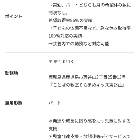
オンライン説明会
→常勤、パートどちらも月の希望休み数に
制限なし。
ポイント
オンライン説明会へのエントリーはこちら
希望取得率96%の実績
→子どもの体調不良など、急な休み取得率
100%対応の実績
→扶養内での勤務など対応可能
〒 891-0113
勤務地
鹿児島県鹿児島市東谷山3丁目25番13号
『ことばの教室そらまめキッズ東谷山』
雇用形態
パート
＊発達や成長に困り感をもつ児童に対する
支援
＊児童発達支援・放課後等ディサービスで