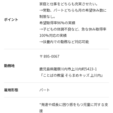
オンライン説明会
家庭と仕事をどちらも充実させたい。
→常勤、パートどちらも月の希望休み数に
オンライン説明会へのエントリーはこちら
制限なし。
ポイント
希望取得率96%の実績
→子どもの体調不良など、急な休み取得率
100%対応の実績
→扶養内での勤務など対応可能
〒 895-0067
勤務地
鹿児島県薩摩川内市上川内町5423-1
『ことばの教室 そらまめキッズ 上川内』
雇用形態
パート
*発達や成長に困り感をもつ児童に対する支
援