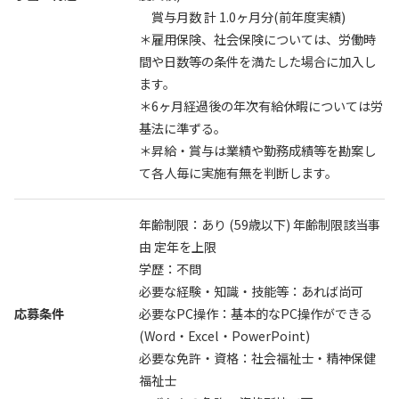
賞与月数 計 1.0ヶ月分(前年度実績)
＊雇用保険、社会保険については、労働時
間や日数等の条件を満たした場合に加入し
ます。
＊6ヶ月経過後の年次有給休暇については労
基法に準ずる。
＊昇給・賞与は業績や勤務成績等を勘案し
て各人毎に実施有無を判断します。
年齢制限：あり (59歳以下) 年齢制限該当事
由 定年を上限
学歴：不問
必要な経験・知識・技能等：あれば尚可
応募条件
必要なPC操作：基本的なPC操作ができる
(Word・Excel・PowerPoint)
必要な免許・資格：社会福祉士・精神保健
福祉士