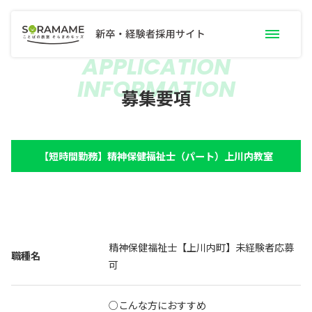
APPLICATION
INFORMATION
募集要項一覧
募集要項
職種別お仕事内容
職員インタビュー
【短時間勤務】精神保健福祉士（パート）上川内教室
手当・サポート
研修制度
よくあるご質問
採用トピック
新卒採用案内
精神保健福祉士【上川内町】未経験者応募
職種名
可
採用エントリー
○こんな方におすすめ