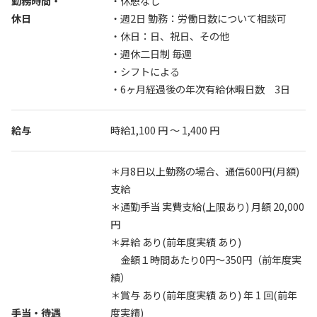
勤務時間・
・休憩なし
休日
・週2日 勤務：労働日数について相談可
・休日：日、祝日、その他
・週休二日制 毎週
・シフトによる
・6ヶ月経過後の年次有給休暇日数 3日
給与
時給1,100 円 〜 1,400 円
＊月8日以上勤務の場合、通信600円(月額)
支給
＊通勤手当 実費支給(上限あり) 月額 20,000
円
＊昇給 あり(前年度実績 あり)
金額１時間あたり0円〜350円（前年度実
績）
＊賞与 あり(前年度実績 あり) 年 1 回(前年
手当・待遇
度実績)