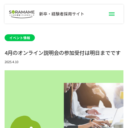
募集要項一覧
イベント情報
4月のオンライン説明会の参加受付は明日までです
職種別お仕事内容
職員インタビュー
2025.4.10
手当・サポート
研修制度
よくあるご質問
採用トピック
新卒採用案内
採用エントリー